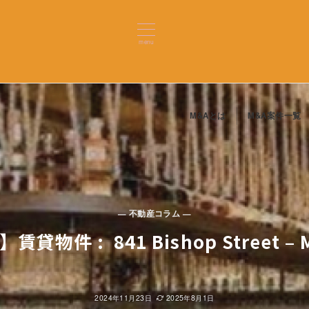
menu
M&Aとは
M&A案件一覧
— 不動産コラム —
】賃貸物件 : 841 Bishop Street – 
2024年11月23日
2025年8月1日