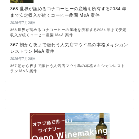
プ
368 世界が認めるコナコーヒーの産地を所有する2034 年
レ
ー
まで安定収入が続くコーヒー農園 M&A 案件
ト
2026年7月28日
ラ
ン
368 世界が認めるコナコーヒーの産地を所有する2034 年まで安定
チ
収入が続くコーヒー農園 M&A 案件
で
367 朝から夜まで賑わう人気店マウイ島の本格メキシカン
楽
レストラン M&A 案件
し
む
2026年7月28日
ハ
367 朝から夜まで賑わう人気店マウイ島の本格メキシカンレスト
ワ
ラン M&A 案件
イ
の
夜