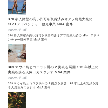
の
夏
は
ロ
370 参入障壁の高い許可を取得済みオアフ島最大級の
ー
eFoil アドベンチャー観光事業 M&A 案件
カ
ル
2026年7月28日
グ
370 参入障壁の高い許可を取得済みオアフ島最大級の eFoil アドベ
ル
ンチャー観光事業 M&A 案件
メ
に
挑
戦！
し
ゃ
ぶ
369 マウイ島とコロラド州の 2 拠点を展開！15 年以上の
し
実績を誇る人気ヨガスタジオ M&A 案件
ゃ
ぶ、
2026年7月28日
タ
369 マウイ島とコロラド州の 2 拠点を展開！15 年以上の実績を誇
イ
る人気ヨガスタジオ M&A 案件
料
理、
串
焼
き、