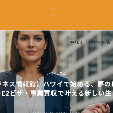
menu
M&Aとは
M&A案件一覧
— ハワイコラム —
ジネス情報館】ハワイで始める、夢の
～E2ビザ・事業買収で叶える新しい生