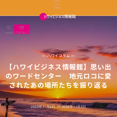
menu
search
CONTACT
— ハワイコラム —
【ハワイビジネス情報館】思い出
のワードセンター 地元ロコに愛
されたあの場所たちを振り返る
2025年11月2日
2025年11月2日