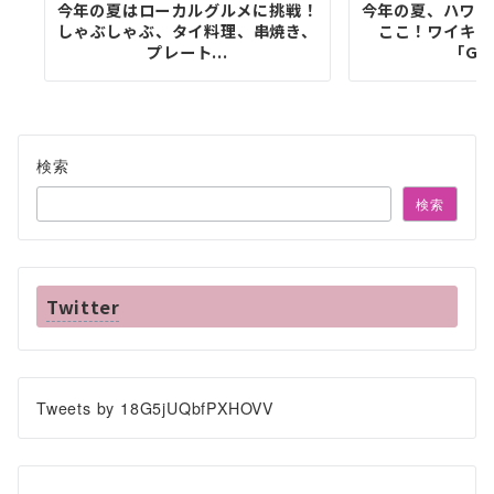
今年の夏はローカルグルメに挑戦！
今年の夏、ハワイ
しゃぶしゃぶ、タイ料理、串焼き、
ここ！ワイキキ
プレート...
「Goo
検索
検索
Twitter
Tweets by 18G5jUQbfPXHOVV