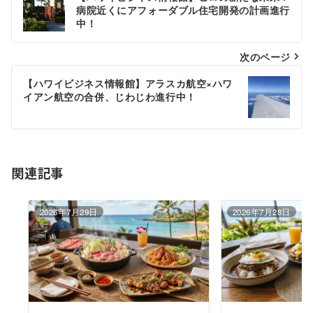
稿
病院近くにアフォーダブル住宅開発の計画進行
中！
ナ
ビ
次のページ
ゲ
【ハワイビジネス情報館】アラスカ航空×ハワ
イアン航空の合併、じわじわ進行中！
ー
シ
ョ
関連記事
ン
2026年7月29日
2026年7月28日