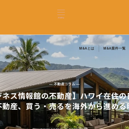
menu
M&Aとは
M&A案件一覧
— 不動産コラム —
ジネス情報館の不動産】ハワイ在住の
不動産、買う・売るを海外から進める