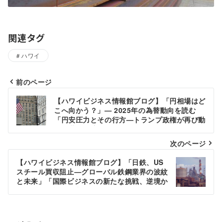
関連タグ
ハワイ
前のページ
投
【ハワイビジネス情報館ブログ】「円相場はど
稿
こへ向かう？」— 2025年の為替動向を読む
「円安圧力とその行方—トランプ政権が再び動
ナ
かす世界経済」
ビ
次のページ
ゲ
【ハワイビジネス情報館ブログ】「日鉄、US
スチール買収阻止—グローバル鉄鋼業界の波紋
ー
と未来」「国際ビジネスの新たな挑戦、逆境か
ら見える可能性の光」
シ
ョ