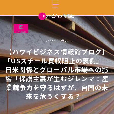
menu
search
CONTACT
— ハワイコラム —
【ハワイビジネス情報館ブログ】
「USスチール買収阻止の裏側」—
日米関係とグローバル市場への影
響「保護主義が生むジレンマ：産
業競争力を守るはずが、自国の未
来を危うくする？」