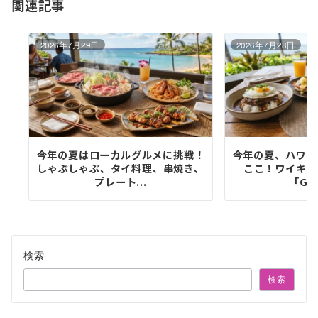
関連記事
ン
2026年7月29日
2026年7月28日
今年の夏はローカルグルメに挑戦！
今年の夏、ハワイ
しゃぶしゃぶ、タイ料理、串焼き、
ここ！ワイキキ
プレート...
「Goo
検索
検索