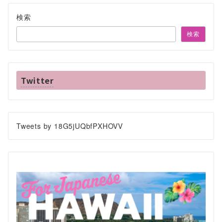
検索
検索
Twitter
Tweets by 18G5jUQbfPXHOVV