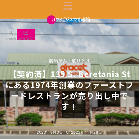
menu
search
CONTACT
— 契約済み・取り下げ —
【契約済】135 S. Beretania St
にある1974年創業のファーストフ
ードレストランが売り出し中で
す！
2023年9月3日
2023年11月29日