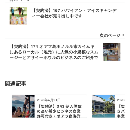
投
【契約済】167 ハワイアン・アイスキャンデ
稿
ィー会社が売り出し中です
ナ
ビ
次のページ
ゲ
【契約済】174 オアフ島ホノルル市カイムキ
にあるローカル（地元）に人気の小規模なスム
ー
ージーとアサイーボウルのビジネスのご紹介で
す
シ
ョ
関連記事
ン
2026年4月21日
2026年
【契約済】343 参入障壁
【契約
の高い希少ビジネス商業
きバケ
許可付き・オアフ島海洋
事業‒ 
ツ...