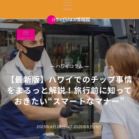
menu
search
CONTACT
— ハワイコラム —
【最新版】ハワイでのチップ事情
をまるっと解説！旅行前に知って
おきたい“スマートなマナー”
2025年6月28日
2025年6月26日