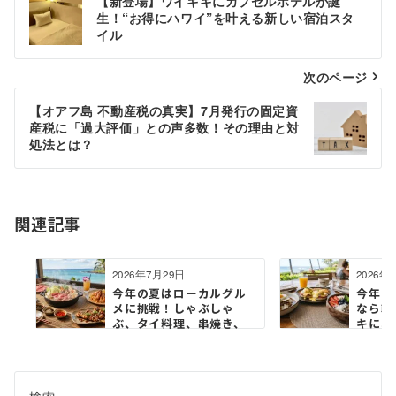
【新登場】ワイキキにカプセルホテルが誕
稿
生！“お得にハワイ”を叶える新しい宿泊スタ
イル
ナ
ビ
次のページ
ゲ
【オアフ島 不動産税の真実】7月発行の固定資
産税に「過大評価」との声多数！その理由と対
ー
処法とは？
シ
ョ
関連記事
ン
2026年7月29日
2026年
今年の夏はローカルグル
今年の
メに挑戦！しゃぶしゃ
なら朝
ぶ、タイ料理、串焼き、
キにオ
プレート...
「Goof
検索