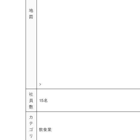
地
図
>
社
員
15名
数
カ
テ
ゴ
飲食業
リ