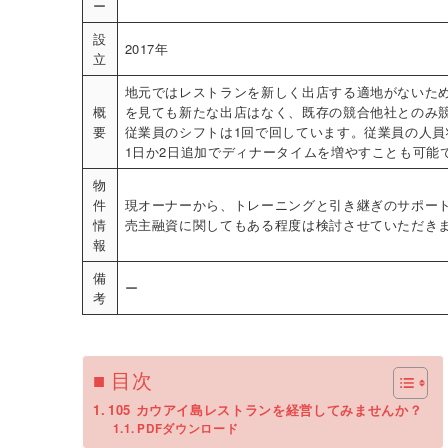
ー
設
2017年
立
地元ではレストランを新しく出店する適地がないた
概
を見ても新たな出店はなく、既存の競合他社とのみ
要
従業員のシフトは1回で回しています。従業員の人員
1日か2日追加でディナータイムを増やすことも可能
物
件
現オーナーから、トレーニングと引き継ぎのサポー
情
売主融資に関してもある程度は検討させていただき
報
備
ー
考
■ 目次
105 カウアイ島レストランを経営してみませんか？
PDFダウンロード