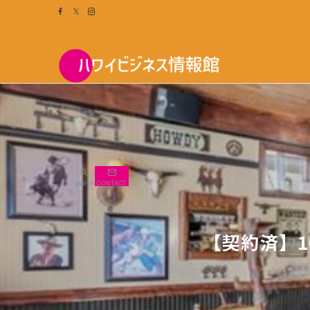
search
CONTACT
【契約済】1