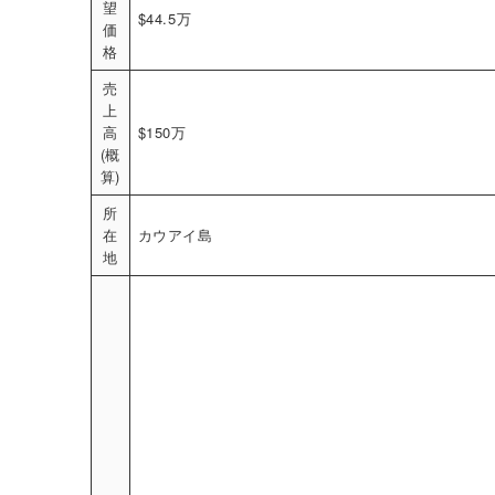
望
$44.5万
価
格
売
上
高
$150万
(概
算)
所
在
カウアイ島
地