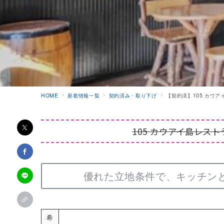
HOME
新着情報一覧
契約済み・取り下げ
【契約済】105 カウ
105 カウアイ島レス
優れた立地条件で、キッチン
希