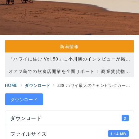
新着情報
「ハワイに住む Vol.50」に小川勝のインタビューが掲載されました(2022.8.22)
オアフ島での飲食店開業を全面サポート！ 商業賃貸物件のご紹介を開始します
【重要】資料ダウンロード方法変更のお知らせ
HOME
ダウンロード
228 ハワイ最大のキャンピングカーレンタルビジネス -アロハスピリットを共有するチャンス！
ダウンロード
ダウンロード
3
ファイルサイズ
1.14 MB