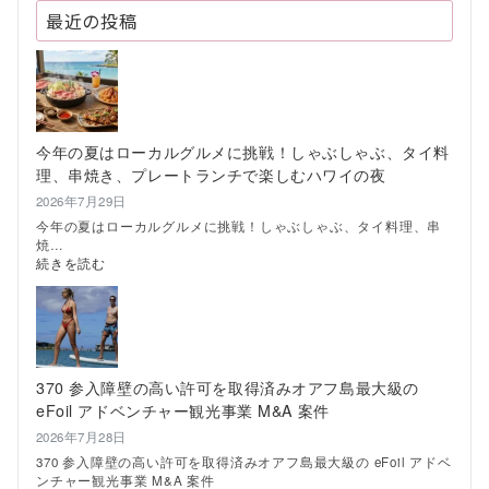
最近の投稿
今年の夏はローカルグルメに挑戦！しゃぶしゃぶ、タイ料
理、串焼き、プレートランチで楽しむハワイの夜
2026年7月29日
今年の夏はローカルグルメに挑戦！しゃぶしゃぶ、タイ料理、串
焼…
:
続きを読む
今
年
の
夏
は
ロ
370 参入障壁の高い許可を取得済みオアフ島最大級の
ー
eFoil アドベンチャー観光事業 M&A 案件
カ
ル
2026年7月28日
グ
370 参入障壁の高い許可を取得済みオアフ島最大級の eFoil アドベ
ル
ンチャー観光事業 M&A 案件
メ