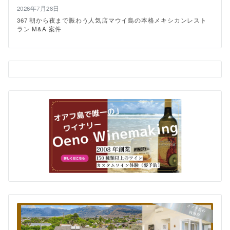
む
2026年7月28日
ハ
367 朝から夜まで賑わう人気店マウイ島の本格メキシカンレスト
ワ
ラン M&A 案件
イ
の
夜