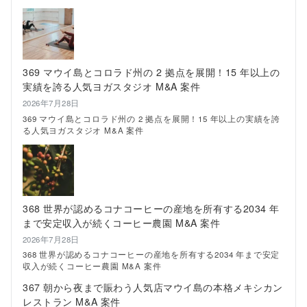
に
挑
戦！
し
ゃ
ぶ
369 マウイ島とコロラド州の 2 拠点を展開！15 年以上の
し
実績を誇る人気ヨガスタジオ M&A 案件
ゃ
ぶ、
2026年7月28日
タ
369 マウイ島とコロラド州の 2 拠点を展開！15 年以上の実績を誇
イ
る人気ヨガスタジオ M&A 案件
料
理、
串
焼
き、
プ
368 世界が認めるコナコーヒーの産地を所有する2034 年
レ
ー
まで安定収入が続くコーヒー農園 M&A 案件
ト
2026年7月28日
ラ
ン
368 世界が認めるコナコーヒーの産地を所有する2034 年まで安定
チ
収入が続くコーヒー農園 M&A 案件
で
367 朝から夜まで賑わう人気店マウイ島の本格メキシカン
楽
レストラン M&A 案件
し