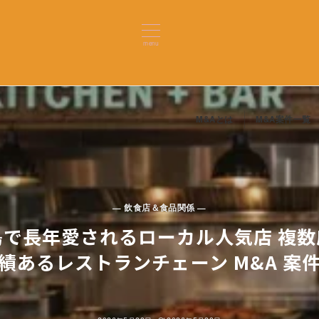
menu
M&Aとは
M&A案件一覧
— 飲食店＆食品関係 —
フ島で長年愛されるローカル人気店 複
績あるレストランチェーン M&A 案