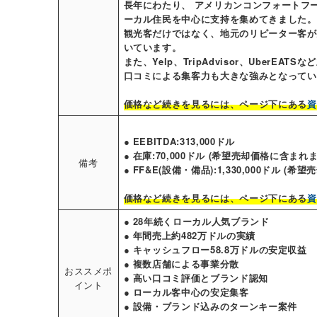
長年にわたり、 アメリカンコンフォートフ
ーカル住民を中心に支持を集めてきました。
観光客だけではなく、地元のリピーター客が
いています。
また、Yelp、TripAdvisor、Uber
口コミによる集客力も大きな強みとなってい
価格など続きを見るには、ページ下にある
資
● EEBITDA:313,000ドル
● 在庫:70,000ドル (希望売却価格に含まれま
備考
● FF&E(設備・備品):1,330,000ドル (
価格など続きを見るには、ページ下にある
資
● 28年続くローカル人気ブランド
● 年間売上約482万ドルの実績
● キャッシュフロー58.8万ドルの安定収益
● 複数店舗による事業分散
おススメポ
● 高い口コミ評価とブランド認知
イント
● ローカル客中心の安定集客
● 設備・ブランド込みのターンキー案件