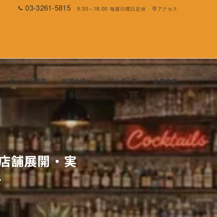
03-3261-5815
9:30～18:00 毎週日曜日定休
アクセス
サービス概要
利用の流れ
ブログ一覧
会員特典
数店舗展開・実
件