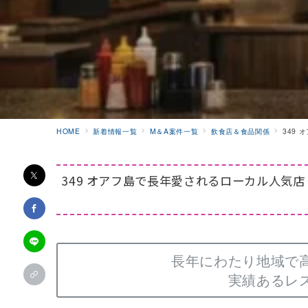
HOME
新着情報一覧
M＆A案件一覧
飲食店＆食品関係
349
349 オアフ島で長年愛されるローカル人気店
長年にわたり地域で
実績あるレ