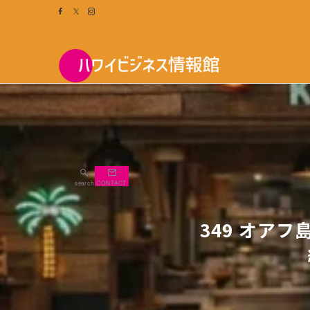
search
CONTACT
349 オア