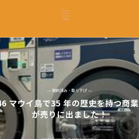
menu
M&Aとは
M&A案件一覧
— 契約済み・取り下げ —
46 マウイ島で35 年の歴史を持つ商
が売りに出ました！