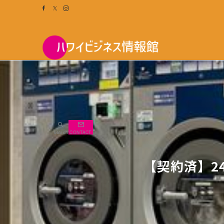
search
CONTACT
【契約済】2