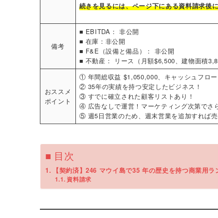
続きを見るには、
ページ下にある資料請求後
■ EBITDA： 非公開
■ 在庫：非公開
備考
■ F&E（設備と備品）： 非公開
■ 不動産： リース（月額$6,500、建物面積3
① 年間総収益 $1,050,000、キャッシュフロー $
② 35年の実績を持つ安定したビジネス！
おススメ
③ すでに確立された顧客リストあり！
ポイント
④ 広告なしで運営！マーケティング次第でさ
⑤ 週5日営業のため、週末営業を追加すれば
■ 目次
【契約済】246 マウイ島で35 年の歴史を持つ商業用
資料請求