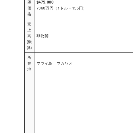
望
$475,000
価
7360万円（1ドル＝155円）
格
売
上
高
非公開
(概
算)
所
在
マウイ島 マカワオ
地