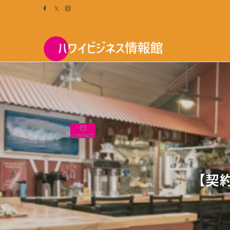
search
CONTACT
【契