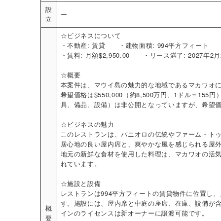
設
ー
立
☆ビジネスについて
・不動産: 賃貸 ・建物面積: 994平方フィート
・賃料: 月額$2,950.00 ・リース満了: 2027年2月
☆概要
本案件は、マウイ島の魅力的な地域であるマカワオ
希望価格は$550,000（約8,500万円、1ドル＝15
具、備品、設備）は非公開となっていますが、希望
☆ビジネスの魅力
このレストランは、パニオロの伝統やファーム・ト
居心地の良い屋内席と、爽やかな風を感じられる屋
地元の新鮮な食材を使用した料理は、マカワオの活
れています。
☆施設と設備
レストランは994平方フィートの賃貸物件に位置し、月額
す。施設には、屋内席と中庭の座席、在庫、設備が
概
インのライセンスは新オーナーに譲渡可能です。
要