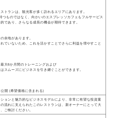
レストランは、観光客が多く訪れるエリアにあります。
持つものではなく、向かいのエスプレッソカフェもフルサービス
定的であり、さらなる成長の機会が期待できます。
長の余地があります。
されていないため、これを活かすことでさらに利益を増やすこと
最大6か月間のトレーニングおよび
ーはスムーズにビジネスを引き継ぐことができます。
非公開 (希望価格に含まれる)
ーションと魅力的なビジネスモデルにより、非常に有望な投資案
客の流れに支えられたこのレストランは、新オーナーにとって大
く、ご検討ください。