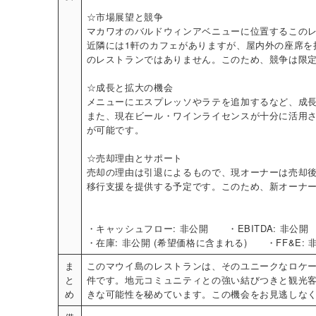
☆市場展望と競争
マカワオのバルドウィンアベニューに位置するこの
近隣には1軒のカフェがありますが、屋内外の座席を
のレストランではありません。このため、競争は限
☆成長と拡大の機会
メニューにエスプレッソやラテを追加するなど、成
また、現在ビール・ワインライセンスが十分に活用
が可能です。
☆売却理由とサポート
売却の理由は引退によるもので、現オーナーは売却後
移行支援を提供する予定です。このため、新オーナ
・キャッシュフロー: 非公開 ・EBITDA: 非公開
・在庫: 非公開 (希望価格に含まれる) ・FF&E: 
ま
このマウイ島のレストランは、そのユニークなロケ
と
件です。地元コミュニティとの強い結びつきと観光
め
きな可能性を秘めています。この機会をお見逃しな