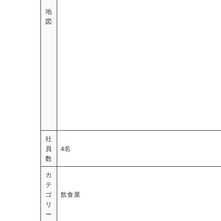
地
図
社
員
4名
数
カ
テ
ゴ
飲食業
リ
ー