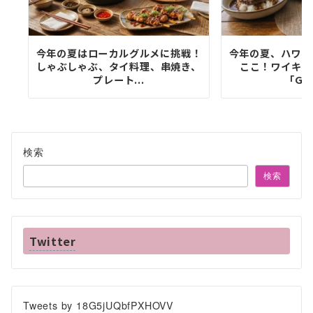
今年の夏はローカルグルメに挑戦！
今年の夏、ハワイ
しゃぶしゃぶ、タイ料理、串焼き、
ここ！ワイキキ
プレート...
「Goo
検索
検索
Twitter
Tweets by 18G5jUQbfPXHOVV