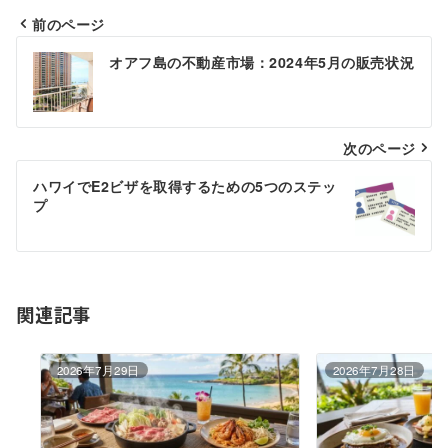
前のページ
投
オアフ島の不動産市場：2024年5月の販売状況
稿
ナ
ビ
次のページ
ゲ
ハワイでE2ビザを取得するための5つのステッ
プ
ー
シ
ョ
関連記事
ン
2026年7月29日
2026年7月28日