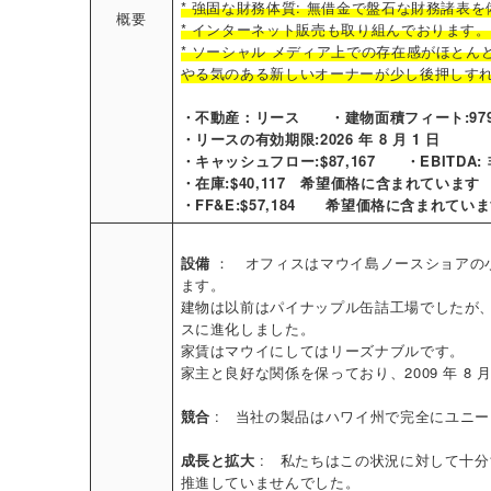
* 強固な財務体質: 無借金で盤石な財務諸表
概要
* インターネット販売も取り組んでおります。
* ソーシャル メディア上での存在感がほとん
やる気のある新しいオーナーが少し後押しす
・不動産：リース ・建物面積フィート:979 
・リースの有効期限:2026 年 8 月 1 日
・キャッシュフロー:$87,167 ・EBITDA:
・在庫:$40,117 希望価格に含まれています
・FF&E:$57,184 希望価格に含まれてい
設備
： オフィスはマウイ島ノースショアの
ます。
建物は以前はパイナップル缶詰工場でしたが
スに進化しました。
家賃はマウイにしてはリーズナブルです。
家主と良好な関係を保っており、2009 年 
競合
: 当社の製品はハワイ州で完全にユニ
成長と拡大
: 私たちはこの状況に対して十
推進していませんでした。