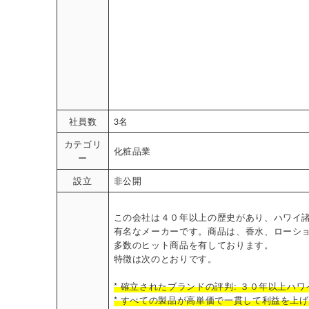
社員数
3名
カテゴリ
化粧品業
ー
設立
非公開
この会社は４０年以上の歴史があり、ハワイ
有名なメーカーです。商品は、香水、ローシ
多数のヒット商品を有しております。
特徴は次のとおりです。
* 確立されたブランドの評判: ３０年以上ハ
* すべての製品が高単価で一貫して利益を上