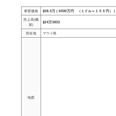
希望価格
$38.5万 ( 6000万円 （１ドル＝１５５円） )
売上高(概
$24万3832
算)
所在地
マウイ島
地図