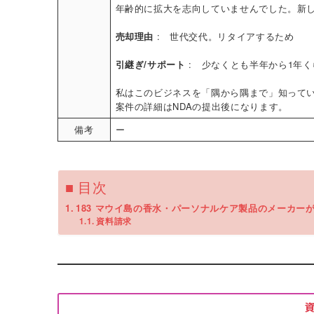
年齢的に拡大を志向していませんでした。新
売却理由
: 世代交代。リタイアするため
引継ぎ/サポート
: 少なくとも半年から1年
私はこのビジネスを「隅から隅まで」知って
案件の詳細はNDAの提出後になります。
備考
ー
■ 目次
183 マウイ島の香水・パーソナルケア製品のメーカー
資料請求