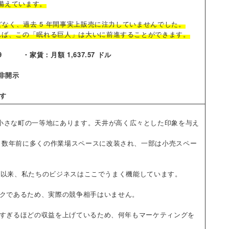
を備えています。
どなく、過去 5 年間事実上販売に注力していませんでした。
れば、この「眠れる巨人」は大いに前進することができます。
・家賃：月額 1,637.57 ドル
 非開示
ます
小さな町の一等地にあります。天井が高く広々とした印象を与え
、数年前に多くの作業場スペースに改装され、一部は小売スペー
8 月以来、私たちのビジネスはここでうまく機能しています。
ークであるため、実際の競争相手はいません。
分すぎるほどの収益を上げているため、何年もマーケティングを