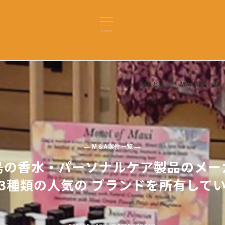
menu
M&Aとは
M&A案件一覧
— M＆A案件一覧 —
イ島の香水・パーソナルケア製品のメ
3種類の人気の ブランドを所有して