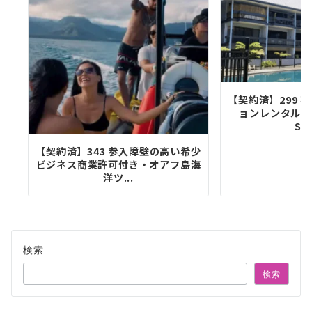
【契約済】299 
ョンレンタル事
STR
【契約済】343 参入障壁の高い希少
ビジネス商業許可付き・オアフ島海
洋ツ...
検索
検索