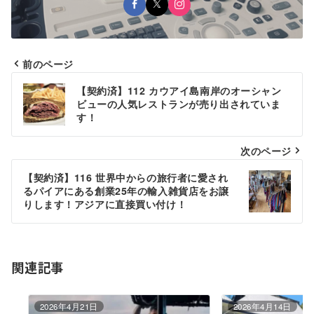
前のページ
投
【契約済】112 カウアイ島南岸のオーシャン
稿
ビューの人気レストランが売り出されていま
す！
ナ
ビ
次のページ
ゲ
【契約済】116 世界中からの旅行者に愛され
るパイアにある創業25年の輸入雑貨店をお譲
ー
りします！アジアに直接買い付け！
シ
ョ
関連記事
ン
2026年4月21日
2026年4月14日