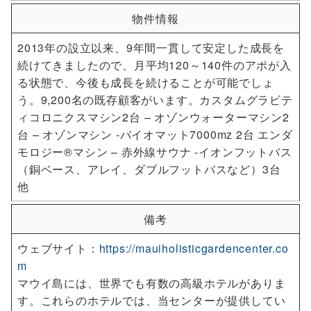
物件情報
2013年の設立以来、9年間一貫して安定した成長を
続けてきましたので、月平均120～140件のアポが入
る状態で、今後も成長を続けることが可能でしょ
う。9,200名の既存顧客がいます。カスタムグラビテ
ィコロニクスマシン2台 – オゾンウォーターマシン2
台 – オゾンマシン -バイオマット7000mz 2台 エンダ
モロジー®マシン – 赤外線サウナ -イオンフットバス
（銅ベース、アレイ、ダブルフットバスなど）3台
他
備考
ウェブサイト：
https://mauiholisticgardencenter.co
m
マウイ島には、世界でも有数の高級ホテルがありま
す。これらのホテルでは、当センターが提供してい