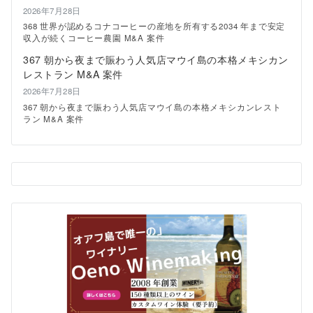
ト
2026年7月28日
ラ
ン
368 世界が認めるコナコーヒーの産地を所有する2034 年まで安定
チ
収入が続くコーヒー農園 M&A 案件
で
367 朝から夜まで賑わう人気店マウイ島の本格メキシカン
楽
レストラン M&A 案件
し
む
2026年7月28日
ハ
367 朝から夜まで賑わう人気店マウイ島の本格メキシカンレスト
ワ
ラン M&A 案件
イ
の
夜