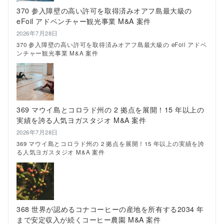
ロ
370 参入障壁の高い許可を取得済みオアフ島最大級の
ー
eFoil アドベンチャー観光事業 M&A 案件
カ
ル
2026年7月28日
グ
370 参入障壁の高い許可を取得済みオアフ島最大級の eFoil アドベ
ル
ンチャー観光事業 M&A 案件
メ
に
挑
戦！
し
ゃ
ぶ
369 マウイ島とコロラド州の 2 拠点を展開！15 年以上の
し
実績を誇る人気ヨガスタジオ M&A 案件
ゃ
ぶ、
2026年7月28日
タ
369 マウイ島とコロラド州の 2 拠点を展開！15 年以上の実績を誇
イ
る人気ヨガスタジオ M&A 案件
料
理、
串
焼
き、
プ
368 世界が認めるコナコーヒーの産地を所有する2034 年
レ
ー
まで安定収入が続くコーヒー農園 M&A 案件