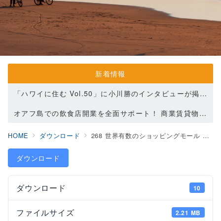
新着情報
「ハワイに住む Vol.50」に小川勝のインタビューが掲載されました(2022.8.22)
オアフ島での飲食店開業を全面サポート！ 商業賃貸物件のご紹介を開始します
【重要】資料ダウンロード方法変更のお知らせ
HOME
ダウンロード
268 世界有数のショッピングモール 「アラモアナセンター」で夢の開業！ Mrs. Fields クッキーフランチャイズ店舗、売却案件登場！
ダウンロード
ダウンロード
10
ファイルサイズ
2.21 MB