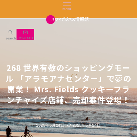
menu
search
CONTACT
268 世界有数のショッピングモー
ル 「アラモアナセンター」で夢の
開業！ Mrs. Fields クッキーフラ
ンチャイズ店舗、売却案件登場！
2025年5月24日
2025年5月24日