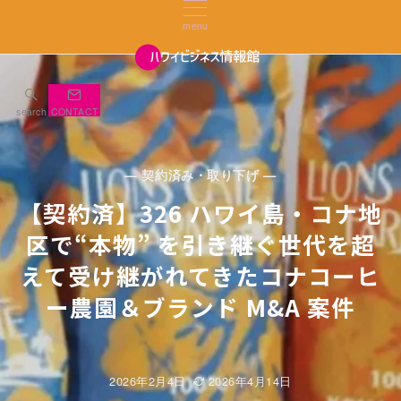
menu
search
CONTACT
— 契約済み・取り下げ —
【契約済】326 ハワイ島・コナ地
区で“本物” を引き継ぐ世代を超
えて受け継がれてきたコナコーヒ
ー農園＆ブランド M&A 案件
2026年2月4日
2026年4月14日