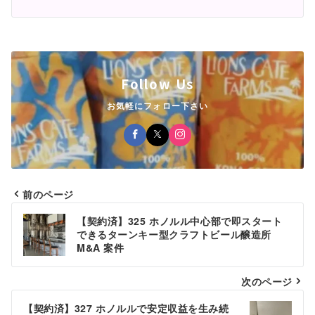
Follow Us
お気軽にフォロー下さい
前のページ
投
【契約済】325 ホノルル中心部で即スタート
稿
できるターンキー型クラフトビール醸造所
M&A 案件
ナ
ビ
次のページ
ゲ
【契約済】327 ホノルルで安定収益を生み続