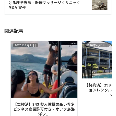
ける理学療法・医療マッサージクリニック
ー
M&A 案件
シ
ョ
関連記事
ン
2026年4月21日
2026年4月14日
【契約済】299 
ョンレンタル事
STR
【契約済】343 参入障壁の高い希少
ビジネス商業許可付き・オアフ島海
洋ツ...