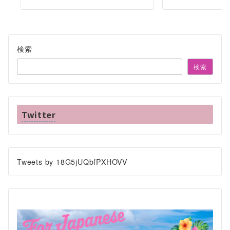
検索
検索
Twitter
Tweets by 18G5jUQbfPXHOVV